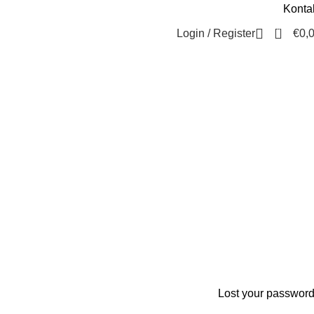
Konta
Beratung / Kontakt
+49 221 35 55 55 50
0
Login / Register
€
0,
Lost your passwor