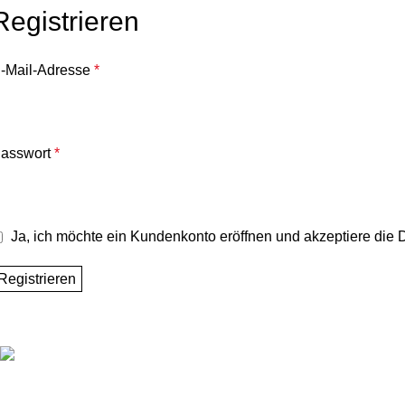
Registrieren
-Mail-Adresse
*
asswort
*
Ja, ich möchte ein Kundenkonto eröffnen und akzeptiere die
D
Registrieren
SHOP
Schmuck