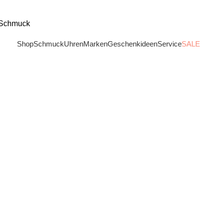
Shop
Schmuck
Uhren
Marken
Geschenkideen
Service
SALE