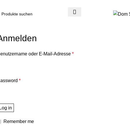
4 Tage Rückgaberecht
Reduzierte Ware ist vom Umtausch ausgeschlossen
Anmelden
enutzername oder E-Mail-Adresse
*
assword
*
Log in
Remember me