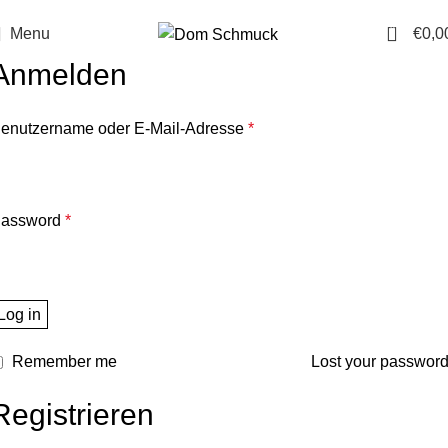
14 Tage Rückgaberecht
Sichere Bestellung
0
Menu
€
0,0
Anmelden
enutzername oder E-Mail-Adresse
*
assword
*
Log in
Remember me
Lost your passwor
Registrieren