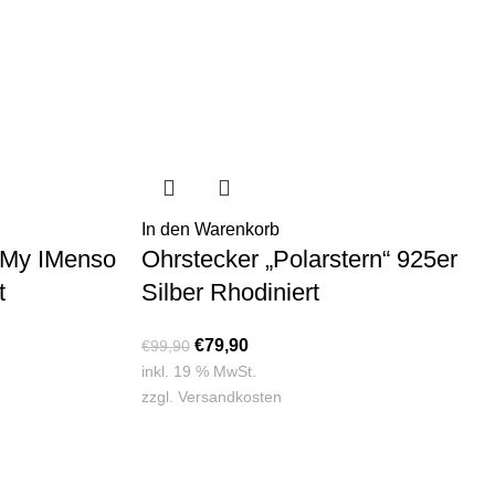
In den Warenkorb
 My IMenso
Ohrstecker „Polarstern“ 925er
t
Silber Rhodiniert
€
79,90
€
99,90
inkl. 19 % MwSt.
zzgl.
Versandkosten
DOM SCHMUCK