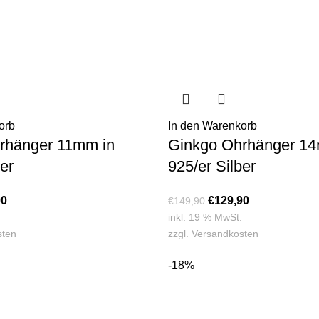
orb
In den Warenkorb
rhänger 11mm in
Ginkgo Ohrhänger 14
er
925/er Silber
90
€
129,90
€
149,90
inkl. 19 % MwSt.
sten
zzgl.
Versandkosten
-18%