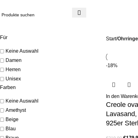
4 Tage Rückgaberecht
Reduzierte Ware ist vom Umtausch ausgeschlossen
Für
Start
Ohrringe
Keine Auswahl
Damen
-18%
Herren
Unisex
Farben
In den Warenk
Keine Auswahl
Creole ova
Amethyst
Lavasand, 
Beige
925er Sterl
Blau
Braun
€
179,