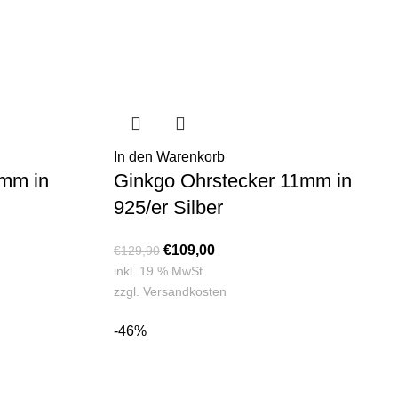
In den Warenkorb
mm in
Ginkgo Ohrstecker 11mm in
925/er Silber
€
109,00
€
129,90
inkl. 19 % MwSt.
zzgl.
Versandkosten
-46%