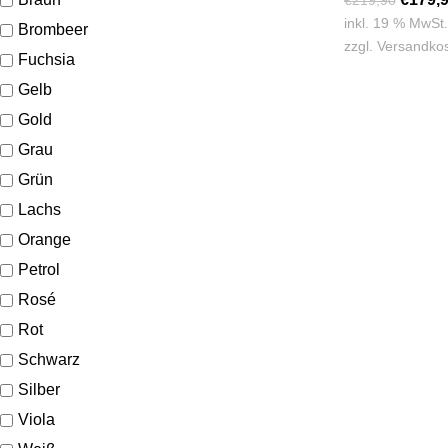
€
219,90
inkl. 19 % MwSt.
Brombeer
zzgl.
Versandko
Fuchsia
Gelb
Gold
Grau
Grün
Lachs
Orange
Petrol
Rosé
Rot
Schwarz
Silber
Viola