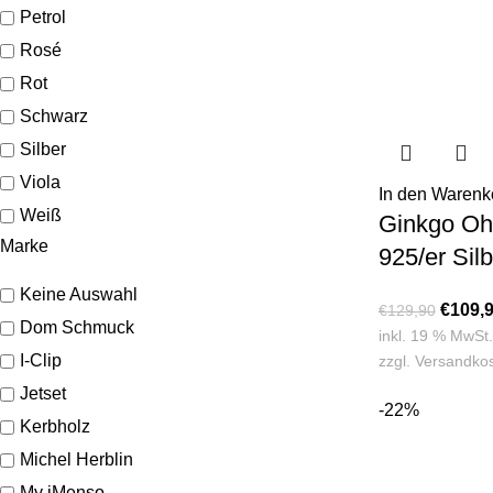
Petrol
Rosé
Rot
Schwarz
Silber
Viola
In den Warenk
Weiß
Ginkgo Oh
Marke
925/er Silb
Keine Auswahl
€
109,
€
129,90
Dom Schmuck
inkl. 19 % MwSt.
I-Clip
zzgl.
Versandko
Jetset
-22%
Kerbholz
Michel Herblin
My iMenso