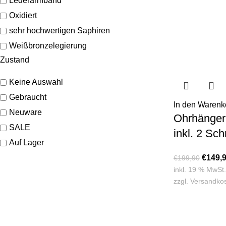
Lederarmband
Oxidiert
sehr hochwertigen Saphiren
Weißbronzelegierung
Zustand
Keine Auswahl
Gebraucht
In den Warenk
Neuware
Ohrhänger
SALE
inkl. 2 Sc
Auf Lager
€
149,
€
199,90
inkl. 19 % MwSt.
zzgl.
Versandko
SHOP