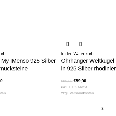
orb
In den Warenkorb
 My IMenso 925 Silber
Ohrhänger Weltkugel
hmucksteine
in 925 Silber rhodinier
90
€
59,90
€
89,00
inkl. 19 % MwSt.
sten
zzgl.
Versandkosten
1
2
→
IHR KONTO