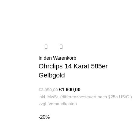
In den Warenkorb
Ohrclips 14 Karat 585er
Gelbgold
€
1.600,00
€
2.950,00
inkl. MwSt. (differenzbesteuert nach §25a UStG.)
zzgl.
Versandkosten
-20%