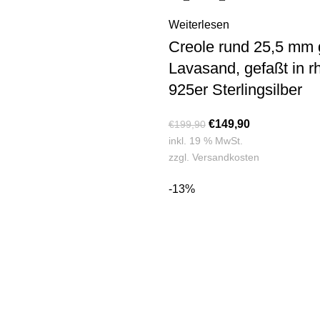
Weiterlesen
Creole rund 25,5 mm g
Lavasand, gefaßt in r
925er Sterlingsilber
€
149,90
€
199,90
inkl. 19 % MwSt.
zzgl.
Versandkosten
-13%