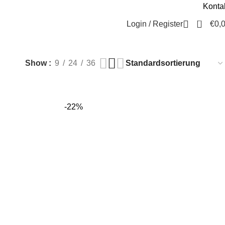
Konta
Beratung / Kontakt
+49 221 35 55 55 50
0
Login / Register
€
0,
Show
9
24
36
-22%