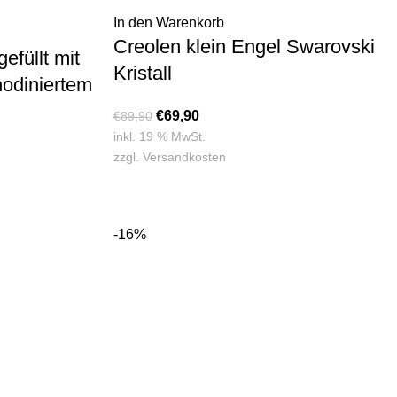
In den Warenkorb
Creolen klein Engel Swarovski
efüllt mit
Kristall
hodiniertem
€
69,90
€
89,90
inkl. 19 % MwSt.
zzgl.
Versandkosten
-16%