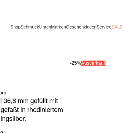
Shop
Schmuck
Uhren
Marken
Geschenkideen
Service
SALE
-25%
Ausverkauft
orb
l 36,8 mm gefüllt mit
gefaßt in rhodiniertem
ingsilber.
90