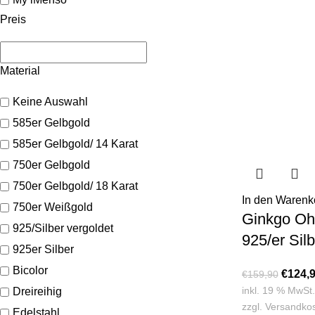
Preis
Material
Keine Auswahl
585er Gelbgold
585er Gelbgold/ 14 Karat
750er Gelbgold
750er Gelbgold/ 18 Karat
In den Warenk
750er Weißgold
Ginkgo Oh
925/Silber vergoldet
925/er Silb
925er Silber
Bicolor
€
124,
€
159,90
inkl. 19 % MwSt.
Dreireihig
zzgl.
Versandko
Edelstahl