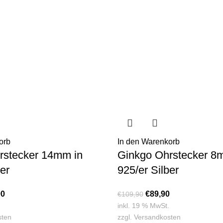
orb
In den Warenkorb
rstecker 14mm in
Ginkgo Ohrstecker 8
er
925/er Silber
90
€
89,90
€
109,90
inkl. 19 % MwSt.
sten
zzgl.
Versandkosten