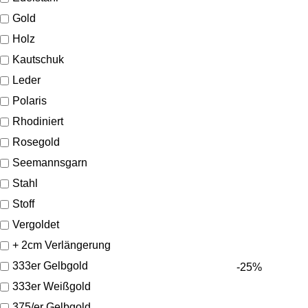
Gold
Holz
Kautschuk
Leder
Polaris
Rhodiniert
Rosegold
Seemannsgarn
Stahl
Stoff
Vergoldet
+ 2cm Verlängerung
333er Gelbgold
-25%
333er Weißgold
375/er Gelbgold