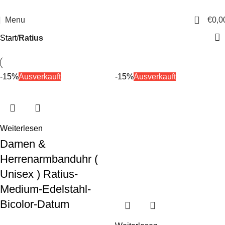
14 Tage Rückgaberecht
Sichere Bestellung
0
Menu
€
0,0
Start
Ratius
-15%
Ausverkauft
-15%
Ausverkauft
Weiterlesen
Damen &
Herrenarmbanduhr (
Unisex ) Ratius-
Medium-Edelstahl-
Bicolor-Datum