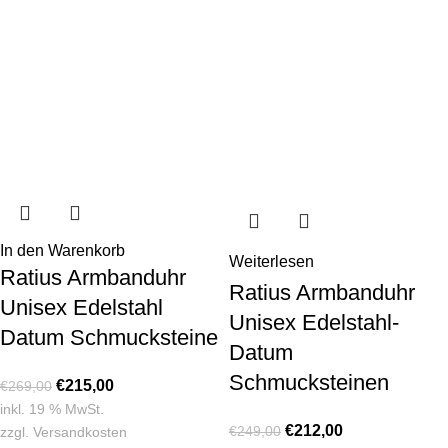
In den Warenkorb
Weiterlesen
Ratius Armbanduhr
Ratius Armbanduhr
Unisex Edelstahl
Unisex Edelstahl-
Datum Schmucksteine
Datum
Schmucksteinen
€
215,00
€
269,00
inkl. 19 % MwSt.
€
212,00
€
249,00
zzgl.
Versandkosten