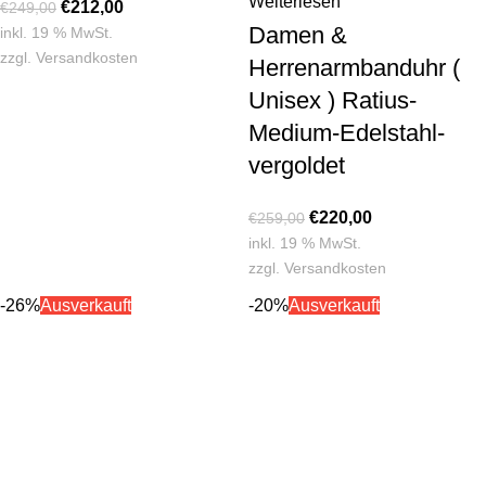
Weiterlesen
€
212,00
€
249,00
Damen &
inkl. 19 % MwSt.
zzgl.
Versandkosten
Herrenarmbanduhr (
Unisex ) Ratius-
Medium-Edelstahl-
vergoldet
€
220,00
€
259,00
inkl. 19 % MwSt.
zzgl.
Versandkosten
-26%
Ausverkauft
-20%
Ausverkauft