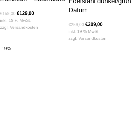
Edelstahl dunkel/grün
Datum
€
129,00
€
159,00
inkl. 19 % MwSt.
€
209,00
€
259,00
zzgl.
Versandkosten
inkl. 19 % MwSt.
zzgl.
Versandkosten
-19%