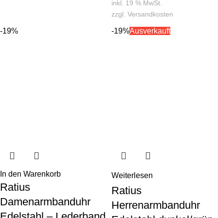
inkl. 19 % MwSt.
zzgl.
Versandkosten
-19%
-19%
Ausverkauft
In den Warenkorb
Weiterlesen
Ratius
Ratius
Damenarmbanduhr
Herrenarmbanduhr
Edelstahl – Lederband