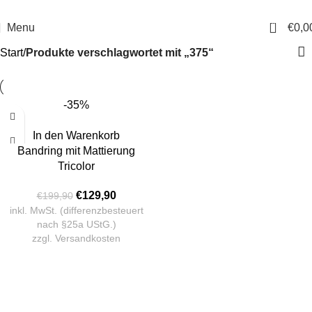
14 Tage Rückgaberecht
Sichere Bestellung
0
Menu
€
0,0
Start
Produkte verschlagwortet mit „375“
-35%
In den Warenkorb
Bandring mit Mattierung
Tricolor
€
129,90
€
199,90
inkl. MwSt. (differenzbesteuert
nach §25a UStG.)
zzgl.
Versandkosten