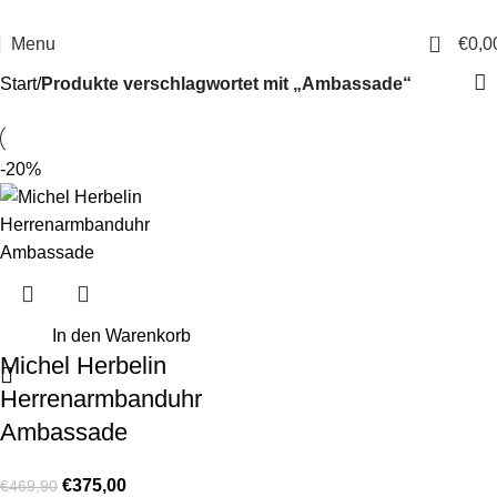
14 Tage Rückgaberecht
Sichere Bestellung
0
Menu
€
0,0
Start
Produkte verschlagwortet mit „Ambassade“
-20%
In den Warenkorb
Michel Herbelin
Herrenarmbanduhr
Ambassade
€
375,00
€
469,90