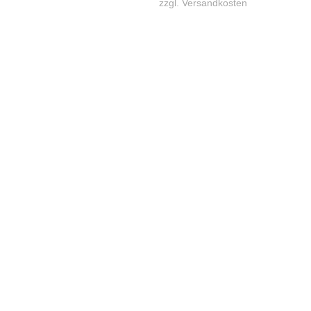
zzgl.
Versandkosten
KONTAKT
Lassen Sie sich gerne telefonisch oder vor Ort in unserem Ladenlokal
von uns beraten.