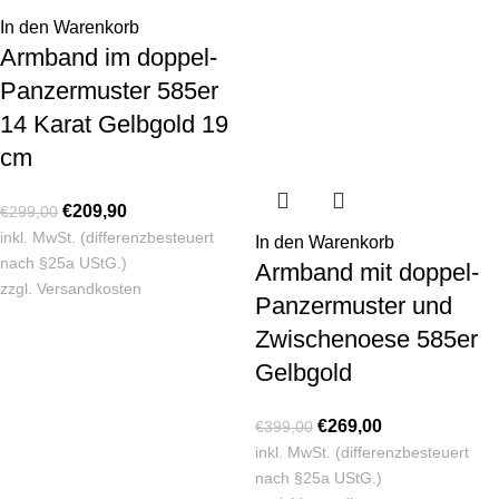
In den Warenkorb
Armband im doppel-
Panzermuster 585er
14 Karat Gelbgold 19
cm
€
209,90
€
299,00
inkl. MwSt. (differenzbesteuert
In den Warenkorb
nach §25a UStG.)
Armband mit doppel-
zzgl.
Versandkosten
Panzermuster und
Zwischenoese 585er
Gelbgold
€
269,00
€
399,00
inkl. MwSt. (differenzbesteuert
nach §25a UStG.)