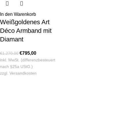
In den Warenkorb
Weißgoldenes Art
Déco Armband mit
Diamant
€
795,00
€
1.270,00
inkl. MwSt. (differenzbesteuert
nach §25a UStG.)
zzgl.
Versandkosten