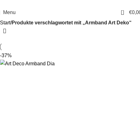
14 Tage Rückgaberecht
Sichere Bestellung
0
Menu
€
0,0
Start
Produkte verschlagwortet mit „Armband Art Deko“
-37%