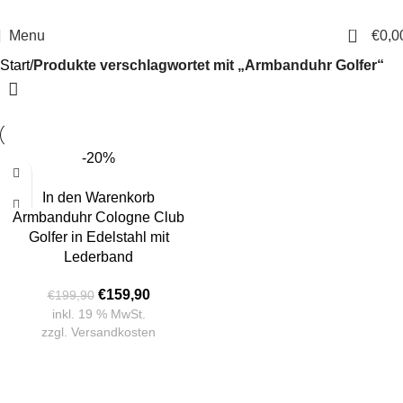
14 Tage Rückgaberecht
Sichere Bestellung
0
Menu
€
0,0
Start
Produkte verschlagwortet mit „Armbanduhr Golfer“
-20%
In den Warenkorb
Armbanduhr Cologne Club
Golfer in Edelstahl mit
Lederband
€
159,90
€
199,90
inkl. 19 % MwSt.
zzgl.
Versandkosten