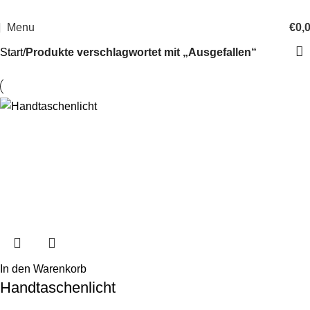
14 Tage Rückgaberecht
Sichere Bestellung
Menu
€
0,
Start
Produkte verschlagwortet mit „Ausgefallen“
In den Warenkorb
Handtaschenlicht