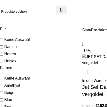
4 Tage Rückgaberecht
Reduzierte Ware ist vom Umtausch ausgeschlossen
Für
Start
Produkte
Keine Auswahl
Damen
-15%
Herren
Unisex
Farben
Keine Auswahl
In den Warenk
Amethyst
Jet Set Da
Beige
vergoldet
Blau
€
162,
€
189,90
Braun