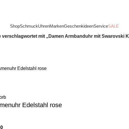
Shop
Schmuck
Uhren
Marken
Geschenkideen
Service
SALE
 verschlagwortet mit „Damen Armbanduhr mit Swarovski Kr
orb
menuhr Edelstahl rose
00