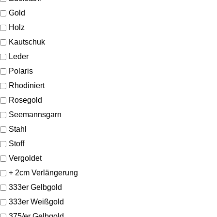
Gold
Holz
Kautschuk
Leder
Polaris
Rhodiniert
Rosegold
Seemannsgarn
Stahl
Stoff
Vergoldet
+ 2cm Verlängerung
333er Gelbgold
333er Weißgold
375/er Gelbgold