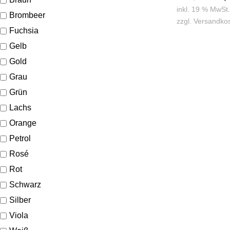
inkl. 19 % MwSt.
Brombeer
zzgl.
Versandko
Fuchsia
Gelb
Gold
Grau
Grün
Lachs
Orange
Petrol
Rosé
Rot
Schwarz
Silber
Viola