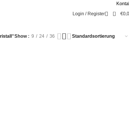
Konta
Beratung / Kontakt
+49 221 35 55 55 50
0
Login / Register
€
0,
istall“
Show
9
24
36