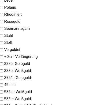
Leder
Polaris
Rhodiniert
Rosegold
Seemannsgarn
Stahl
Stoff
Vergoldet
+ 2cm Verlängerung
333er Gelbgold
333er Weißgold
375/er Gelbgold
45 mm
585 er Weißgold
585er Weißgold