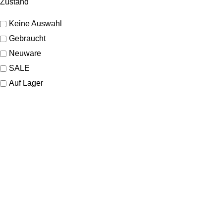
Zustand
Keine Auswahl
Gebraucht
Neuware
SALE
Auf Lager
KONTAKT
Lassen Sie sich gerne telefonisch oder vor Ort in unserem Ladenlokal
von uns beraten.
Telefon:
+49 221 35 55 55 50
E-Mail:
info@dom-schmuck.com