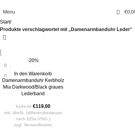
14 Tage Rückgaberecht
Sichere Bestellung
0
Menu
€
0,0
Start
Produkte verschlagwortet mit „Damenarmbanduhr Leder“
-20%
In den Warenkorb
Damenarmbanduhr Kerbholz
Mia Darkwood/Black graues
Lederband
€
119,00
€
149,00
inkl. MwSt. (differenzbesteuert
nach §25a UStG.)
zzgl.
Versandkosten