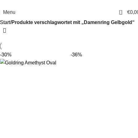
14 Tage Rückgaberecht
Sichere Bestellung
0
Menu
€
0,0
Start
Produkte verschlagwortet mit „Damenring Gelbgold“
-30%
-36%