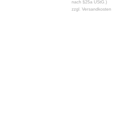
nach §25a UStG.)
zzgl.
Versandkosten
KONTAKT
Lassen Sie sich gerne telefonisch oder vor Ort in unserem Ladenlokal
von uns beraten.