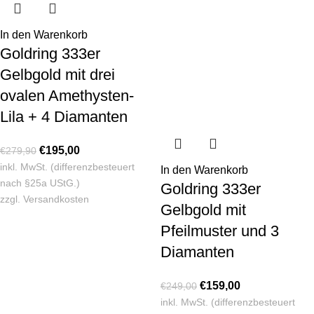
In den Warenkorb
Goldring 333er
Gelbgold mit drei
ovalen Amethysten-
Lila + 4 Diamanten
€
195,00
€
279,90
inkl. MwSt. (differenzbesteuert
In den Warenkorb
nach §25a UStG.)
Goldring 333er
zzgl.
Versandkosten
Gelbgold mit
Pfeilmuster und 3
Diamanten
€
159,00
€
249,00
inkl. MwSt. (differenzbesteuert