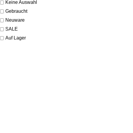
Keine Auswahl
Gebraucht
Neuware
SALE
Auf Lager
KONTAKT
Lassen Sie sich gerne telefonisch oder vor Ort in unserem Ladenlokal
von uns beraten.
Telefon:
+49 221 35 55 55 50
E-Mail:
info@dom-schmuck.com
Neusser Str. 21