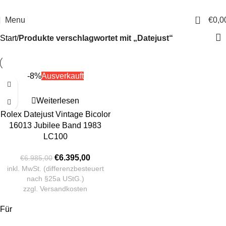
14 Tage Rückgaberecht
Sichere Bestellung
0
Menu
€
0,0
Start
Produkte verschlagwortet mit „Datejust“
-8%
Ausverkauft
Weiterlesen
Rolex Datejust Vintage Bicolor
16013 Jubilee Band 1983
LC100
€
6.395,00
€
6.985,00
inkl. MwSt. (differenzbesteuert
nach §25a UStG.)
zzgl.
Versandkosten
Für