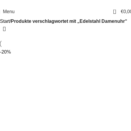
14 Tage Rückgaberecht
Sichere Bestellung
0
Menu
€
0,0
Start
Produkte verschlagwortet mit „Edelstahl Damenuhr“
-20%