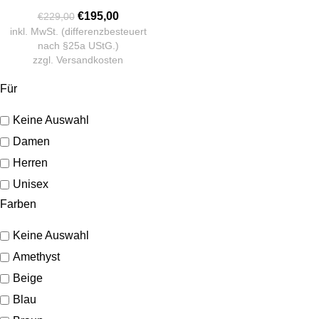
€
195,00
€
229,00
inkl. MwSt. (differenzbesteuert
nach §25a UStG.)
zzgl.
Versandkosten
Für
Keine Auswahl
Damen
Herren
Unisex
Farben
Keine Auswahl
Amethyst
Beige
Blau