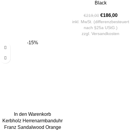
Black
€
186,00
€
219,00
inkl. MwSt. (differenzbesteuert
nach §25a UStG.)
zzgl.
Versandkosten
-15%
In den Warenkorb
Kerbholz Herrenarmbanduhr
Franz Sandalwood Orange