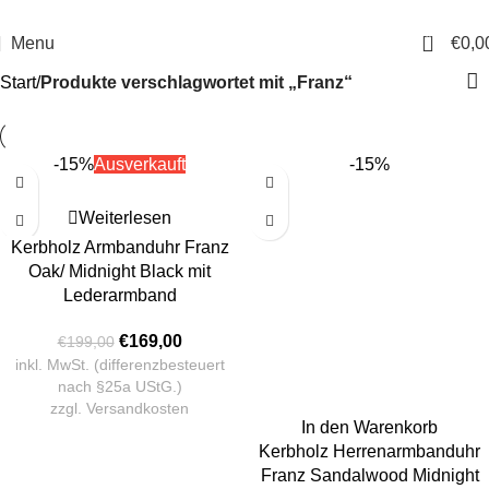
14 Tage Rückgaberecht
Sichere Bestellung
0
Menu
€
0,0
Start
Produkte verschlagwortet mit „Franz“
-15%
Ausverkauft
-15%
Weiterlesen
Kerbholz Armbanduhr Franz
Oak/ Midnight Black mit
Lederarmband
€
169,00
€
199,00
inkl. MwSt. (differenzbesteuert
nach §25a UStG.)
zzgl.
Versandkosten
In den Warenkorb
Kerbholz Herrenarmbanduhr
Franz Sandalwood Midnight