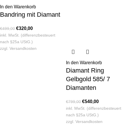
In den Warenkorb
Bandring mit Diamant
€
320,00
€
499,00
inkl. MwSt. (differenzbesteuert
nach §25a UStG.)
zzgl.
Versandkosten
In den Warenkorb
Diamant Ring
Gelbgold 585/ 7
Diamanten
€
540,00
€
799,00
inkl. MwSt. (differenzbesteuert
nach §25a UStG.)
zzgl.
Versandkosten