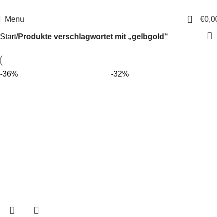
14 Tage Rückgaberecht
Sichere Bestellung
0
Menu
€
0,0
Start
Produkte verschlagwortet mit „gelbgold“
-36%
-32%