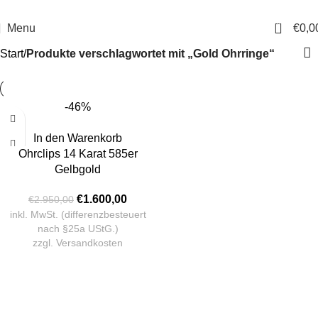
14 Tage Rückgaberecht
Sichere Bestellung
0
Menu
€
0,0
Start
Produkte verschlagwortet mit „Gold Ohrringe“
-46%
In den Warenkorb
Ohrclips 14 Karat 585er
Gelbgold
€
1.600,00
€
2.950,00
inkl. MwSt. (differenzbesteuert
nach §25a UStG.)
zzgl.
Versandkosten