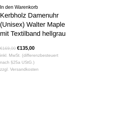
In den Warenkorb
Kerbholz Damenuhr
(Unisex) Walter Maple
mit Textilband hellgrau
€
135,00
€
169,00
inkl. MwSt. (differenzbesteuert
nach §25a UStG.)
zzgl.
Versandkosten