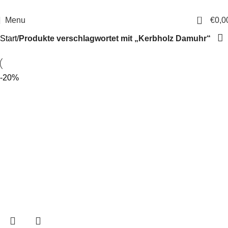
14 Tage Rückgaberecht
Sichere Bestellung
0
Menu
€
0,0
Start
Produkte verschlagwortet mit „Kerbholz Damuhr“
-20%