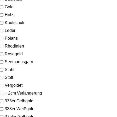
Gold
Holz
Kautschuk
Leder
Polaris
Rhodiniert
Rosegold
Seemannsgarn
Stahl
Stoff
Vergoldet
+ 2cm Verlängerung
333er Gelbgold
333er Weißgold
375/er Gelbgold