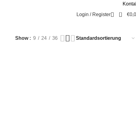
Konta
Beratung / Kontakt
+49 221 35 55 55 50
0
Login / Register
€
0,
Show
9
24
36