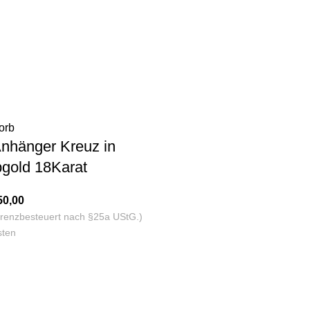
orb
Anhänger Kreuz in
bgold 18Karat
50,00
ferenzbesteuert nach §25a UStG.)
sten