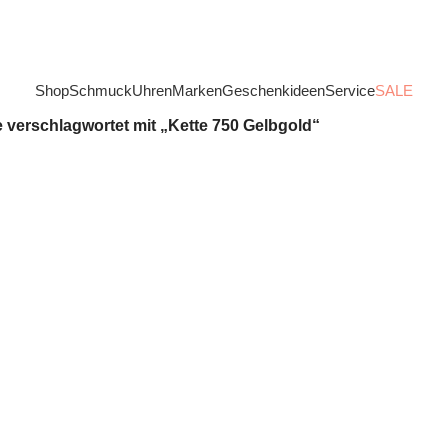
Shop
Schmuck
Uhren
Marken
Geschenkideen
Service
SALE
 verschlagwortet mit „Kette 750 Gelbgold“