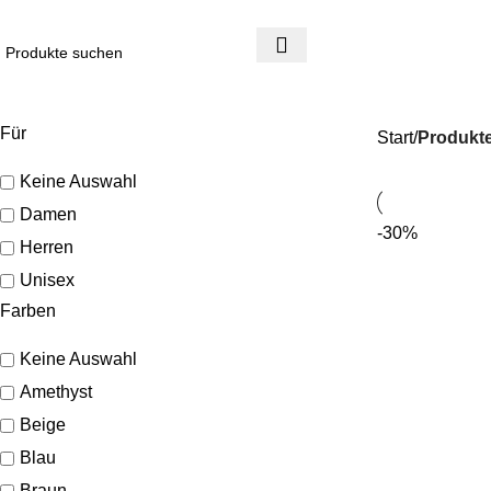
4 Tage Rückgaberecht
Reduzierte Ware ist vom Umtausch ausgeschlossen
Für
Start
Produkte
Keine Auswahl
Damen
-30%
Herren
Unisex
Farben
Keine Auswahl
Amethyst
Beige
Blau
Braun