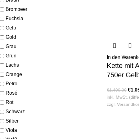
Brombeer
Fuchsia
Gelb
Gold
Grau
Grün
In den Warenk
Kette mit 
Lachs
750er Gel
Orange
Petrol
€
1.0
€
1.490,00
Rosé
inkl. MwSt. (dif
Rot
zzgl.
Versandko
Schwarz
Silber
Viola