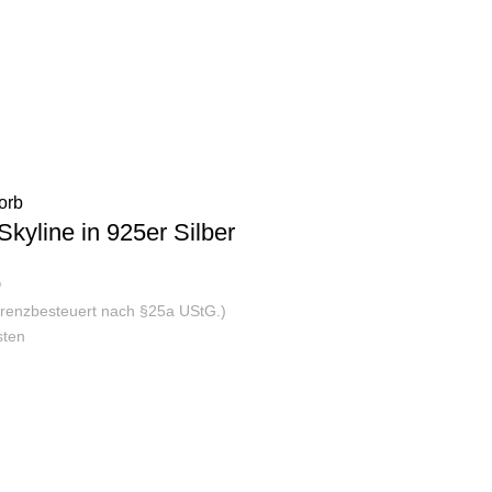
orb
Skyline in 925er Silber
0
ferenzbesteuert nach §25a UStG.)
sten