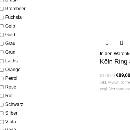
Brombeer
Fuchsia
Gelb
Gold
Grau
Grün
In den Warenk
Köln Ring 
Lachs
Orange
€
89,0
€
129,00
Petrol
inkl. MwSt. (dif
Rosé
zzgl.
Versandko
Rot
Schwarz
Silber
Viola