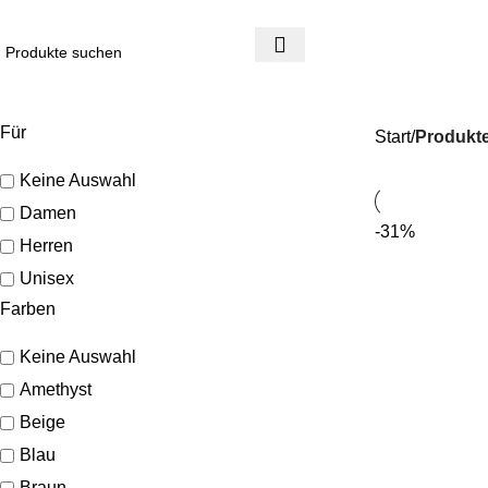
4 Tage Rückgaberecht
Reduzierte Ware ist vom Umtausch ausgeschlossen
Für
Start
Produkte
Keine Auswahl
Damen
-31%
Herren
Unisex
Farben
Keine Auswahl
Amethyst
Beige
Blau
Braun