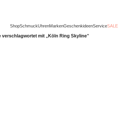
Shop
Schmuck
Uhren
Marken
Geschenkideen
Service
SALE
 verschlagwortet mit „Köln Ring Skyline“