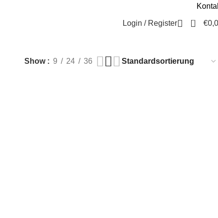
Konta
Beratung / Kontakt
+49 221 35 55 55 50
0
Login / Register
€
0,
Show
9
24
36