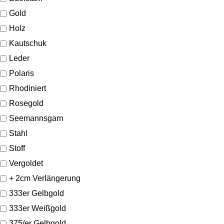
Gold
Holz
Kautschuk
Leder
Polaris
Rhodiniert
Rosegold
Seemannsgarn
Stahl
Stoff
Vergoldet
+ 2cm Verlängerung
333er Gelbgold
333er Weißgold
375/er Gelbgold