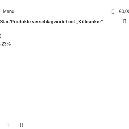
14 Tage Rückgaberecht
Sichere Bestellung
0
Menu
€
0,0
Start
Produkte verschlagwortet mit „Kölnanker“
-23%