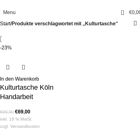
14 Tage Rückgaberecht
Sichere Bestellung
0
Menu
€
0,0
Start
Produkte verschlagwortet mit „Kulturtasche“
-23%
In den Warenkorb
Kulturtasche Köln
Handarbeit
€
69,00
€
89,90
inkl. 19 % MwSt.
zzgl.
Versandkosten