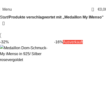
14 Tage Rückgaberecht
Sichere Bestellung
0
Menu
€
0,0
Start
Produkte verschlagwortet mit „Medaillon My IMenso“
-32%
-16%
Ausverkauft