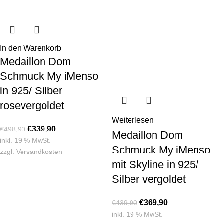
In den Warenkorb
Medaillon Dom
Schmuck My iMenso
in 925/ Silber
rosevergoldet
Weiterlesen
€
339,90
€
498,90
Medaillon Dom
inkl. 19 % MwSt.
Schmuck My iMenso
zzgl.
Versandkosten
mit Skyline in 925/
Silber vergoldet
€
369,90
€
439,90
inkl. 19 % MwSt.