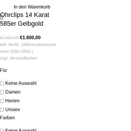
In den Warenkorb
Ohrclips 14 Karat
585er Gelbgold
€
1.600,00
€
2.950,00
inkl. MwSt. (differenzbesteuert
nach §25a UStG.)
zzgl.
Versandkosten
Für
Keine Auswahl
Damen
Herren
Unisex
Farben
Keine Auswahl