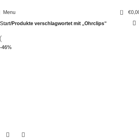
14 Tage Rückgaberecht
Sichere Bestellung
0
Menu
€
0,0
Start
Produkte verschlagwortet mit „Ohrclips“
-46%