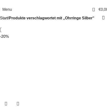
14 Tage Rückgaberecht
Sichere Bestellung
0
Menu
€
0,0
Start
Produkte verschlagwortet mit „Ohrringe Silber“
-20%