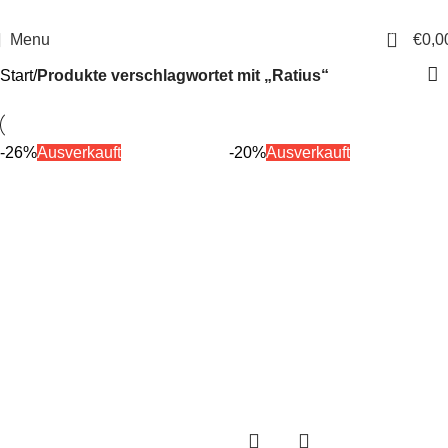
14 Tage Rückgaberecht
Sichere Bestellung
0
Menu
€
0,0
Start
Produkte verschlagwortet mit „Ratius“
-26%
Ausverkauft
-20%
Ausverkauft