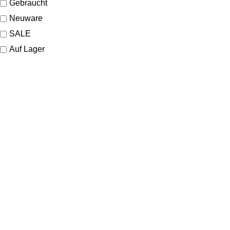
Gebraucht
Neuware
SALE
Auf Lager
KONTAKT
Lassen Sie sich gerne telefonisch oder vor Ort in unserem Ladenlokal
von uns beraten.
Telefon:
+49 221 35 55 55 50
E-Mail:
info@dom-schmuck.com
Neusser Str. 21
50670 Köln
Deutschland