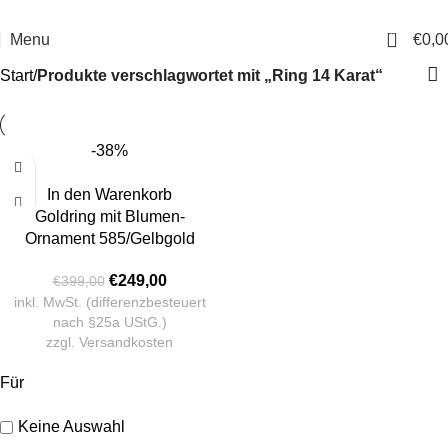
14 Tage Rückgaberecht
Sichere Bestellung
0
Menu
€
0,0
Start
Produkte verschlagwortet mit „Ring 14 Karat“
-38%
In den Warenkorb
Goldring mit Blumen-
Ornament 585/Gelbgold
€
249,00
€
399,00
inkl. MwSt. (differenzbesteuert
nach §25a UStG.)
zzgl.
Versandkosten
Für
Keine Auswahl