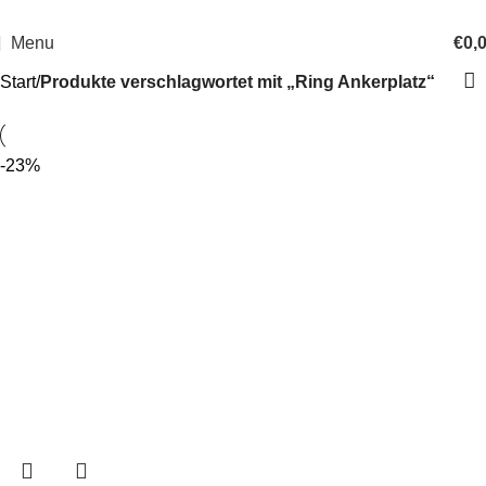
14 Tage Rückgaberecht
Sichere Bestellung
Menu
€
0,
Start
Produkte verschlagwortet mit „Ring Ankerplatz“
-23%