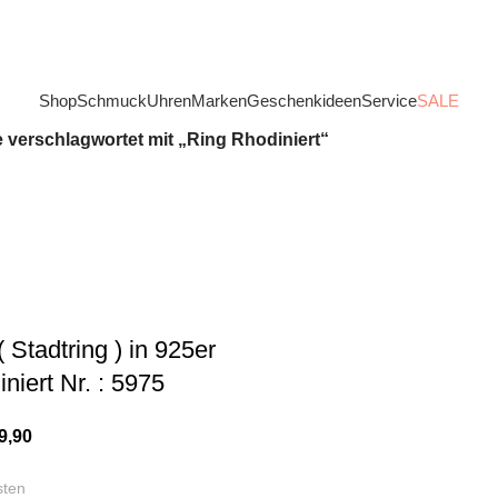
Shop
Schmuck
Uhren
Marken
Geschenkideen
Service
SALE
 verschlagwortet mit „Ring Rhodiniert“
 Stadtring ) in 925er
iniert Nr. : 5975
9,90
sten