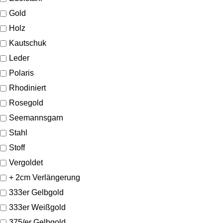
Gold
Holz
Kautschuk
Leder
Polaris
Rhodiniert
Rosegold
Seemannsgarn
Stahl
Stoff
Vergoldet
+ 2cm Verlängerung
333er Gelbgold
333er Weißgold
375/er Gelbgold