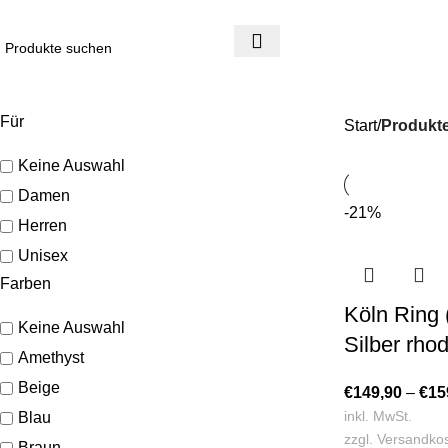
4 Tage Rückgaberecht
Reduzierte Ware ist vom Umtausch ausgeschlossen
Für
Start
Produkte
Keine Auswahl
Damen
-21%
Herren
Unisex
Farben
Köln Ring (
Keine Auswahl
Silber rhod
Amethyst
Beige
€
149,90
–
€
15
inkl. MwSt.
Blau
zzgl.
Versandko
Braun