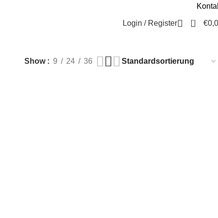
Konta
Beratung / Kontakt
+49 221 35 55 55 50
0
Login / Register
€
0,
Show
9
24
36