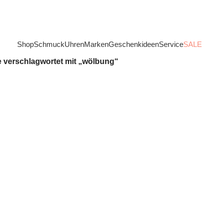
Shop
Schmuck
Uhren
Marken
Geschenkideen
Service
SALE
 verschlagwortet mit „wölbung“