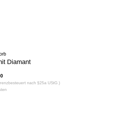
orb
it Diamant
00
ferenzbesteuert nach §25a UStG.)
sten