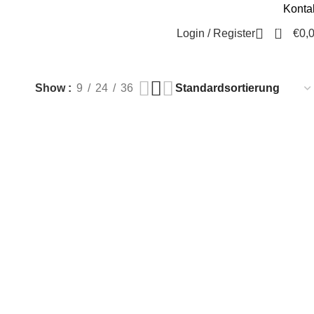
Konta
Beratung / Kontakt
+49 221 35 55 55 50
0
Login / Register
€
0,
Show
9
24
36