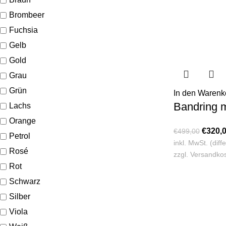
Brombeer
Fuchsia
Gelb
Gold
Grau
Grün
In den Warenk
Bandring m
Lachs
Orange
€
320,
€
499,00
Petrol
inkl. MwSt. (dif
Rosé
zzgl.
Versandko
Rot
Schwarz
Silber
Viola