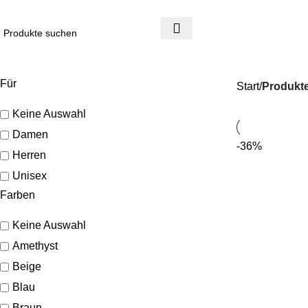
4 Tage Rückgaberecht
Reduzierte Ware ist vom Umtausch ausgeschlossen
Für
Start
Produkte
Keine Auswahl
Damen
-36%
Herren
Unisex
Farben
Keine Auswahl
Amethyst
Beige
Blau
Braun