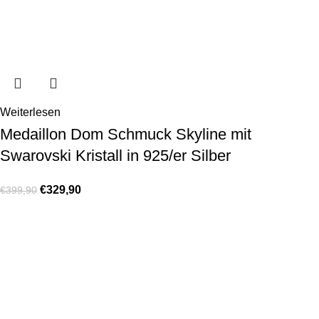
Weiterlesen
Medaillon Dom Schmuck Skyline mit
Swarovski Kristall in 925/er Silber
€
329,90
€
399,90
KONTAKT
Lassen Sie sich gerne telefonisch oder vor Ort in unserem Ladenlokal