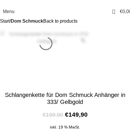
14 Tage Rückgaberecht
Sichere Bestellung
0
Menu
€
0,0
Start
Dom Schmuck
Back to products
Schlangenkette für Dom Schmuck Anhänger in
333/ Gelbgold
€
149,90
€
199,90
inkl. 19 % MwSt.