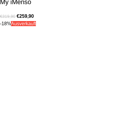
My iMenso
€
259,90
€
319,90
-18%
Ausverkauft