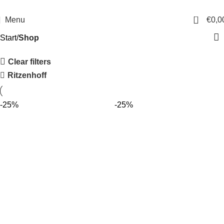
14 Tage Rückgaberecht
Sichere Bestellung
0
Menu
€
0,0
Start
Shop
Clear filters
Ritzenhoff
-25%
-25%