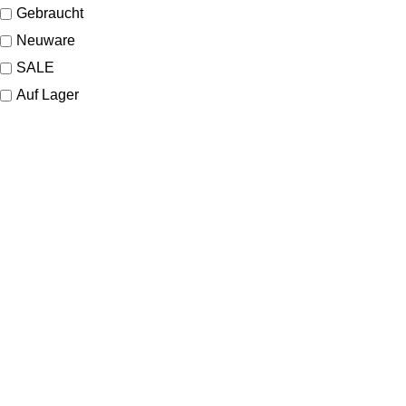
Gebraucht
Neuware
SALE
Auf Lager
KONTAKT
Lassen Sie sich gerne telefonisch oder vor Ort in unserem Ladenlokal
von uns beraten.
Telefon:
+49 221 35 55 55 50
E-Mail:
info@dom-schmuck.com
Neusser Str. 21
50670 Köln