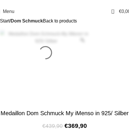
14 Tage Rückgaberecht
Sichere Bestellung
0
Menu
€
0,0
Start
Dom Schmuck
Back to products
Medaillon Dom Schmuck My iMenso in 925/ Silber
€
369,90
€
439,90