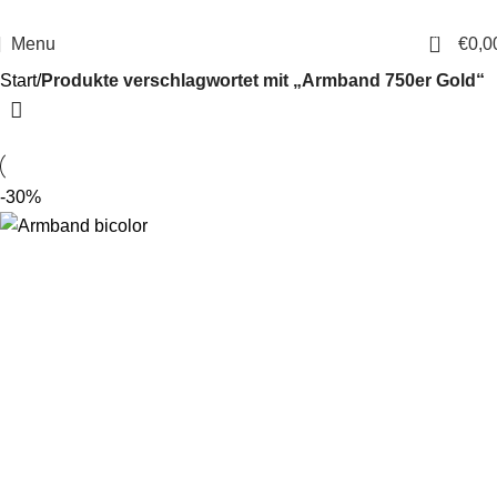
14 Tage Rückgaberecht
Sichere Bestellung
0
Menu
€
0,0
Start
Produkte verschlagwortet mit „Armband 750er Gold“
-30%