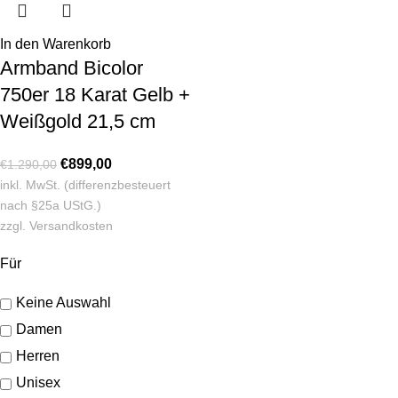
In den Warenkorb
Armband Bicolor
750er 18 Karat Gelb +
Weißgold 21,5 cm
€
899,00
€
1.290,00
inkl. MwSt. (differenzbesteuert
nach §25a UStG.)
zzgl.
Versandkosten
Für
Keine Auswahl
Damen
Herren
Unisex