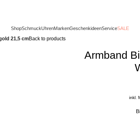
Shop
Schmuck
Uhren
Marken
Geschenkideen
Service
SALE
gold 21,5 cm
Back to products
Armband Bic
inkl.
B