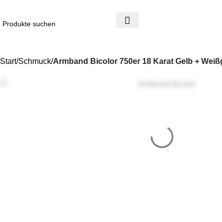
4 Tage Rückgaberecht
Reduzierte Ware ist vom Umtausch ausgeschlossen
Start
Schmuck
Armband Bicolor 750er 18 Karat Gelb + Weiß