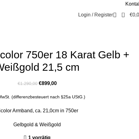
Konta
Beratung / Kontakt
+49 221 35 55 55 50
0
Login / Register
€
0,
olor 750er 18 Karat Gelb +
Weißgold 21,5 cm
€
899,00
€
1.290,00
 MwSt. (differenzbesteuert nach §25a UStG.)
icolor Armband, ca. 21,0cm in 750er
Gelbgold & Weißgold
1 vorrätig