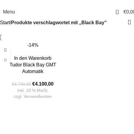
14 Tage Rückgaberecht
Sichere Bestellung
0
Menu
€
0,0
Start
Produkte verschlagwortet mit „Black Bay“
-14%
In den Warenkorb
Tudor Black Bay GMT
Automatik
€
4.100,00
€
4.740,00
inkl. 19 % MwSt.
zzgl.
Versandkosten