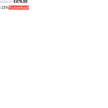
€
479,00
€
599,00
-15%
Ausverkauft