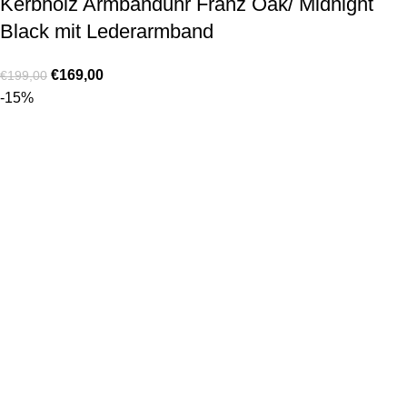
Kerbholz Armbanduhr Franz Oak/ Midnight
Black mit Lederarmband
€
169,00
€
199,00
-15%