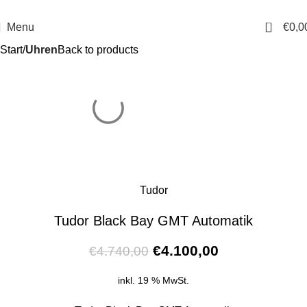
14 Tage Rückgaberecht
Sichere Bestellung
0
Menu
€
0,0
Start
Uhren
Back to products
Tudor
Tudor Black Bay GMT Automatik
€
4.100,00
€
4.740,00
inkl. 19 % MwSt.