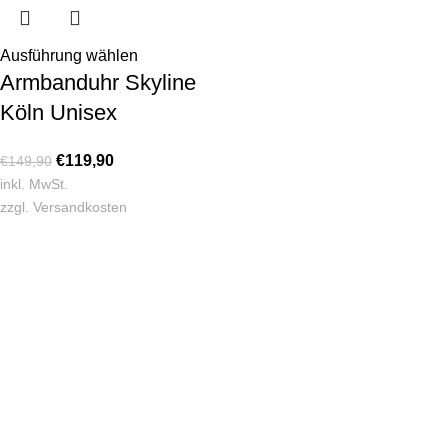
Ausführung wählen
Armbanduhr Skyline
Köln Unisex
€
119,90
€
149,90
inkl. MwSt.
zzgl.
Versandkosten
KONTAKT
Lassen Sie sich gerne telefonisch oder vor Ort in unserem Ladenlokal
von uns beraten.
Telefon:
+49 221 35 55 55 50