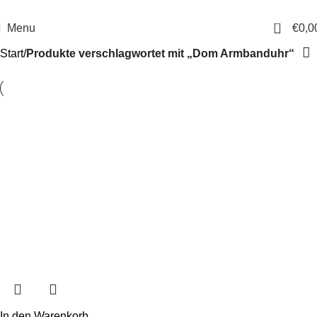
14 Tage Rückgaberecht
Sichere Bestellung
0
Menu
€
0,0
Start
Produkte verschlagwortet mit „Dom Armbanduhr“
In den Warenkorb