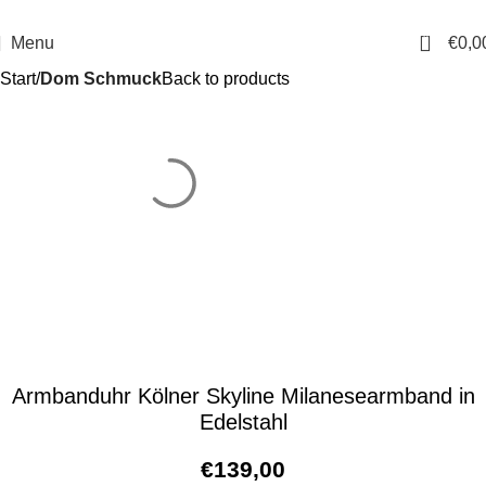
14 Tage Rückgaberecht
Sichere Bestellung
0
Menu
€
0,0
Start
Dom Schmuck
Back to products
Armbanduhr Kölner Skyline Milanesearmband in
Edelstahl
€
139,00