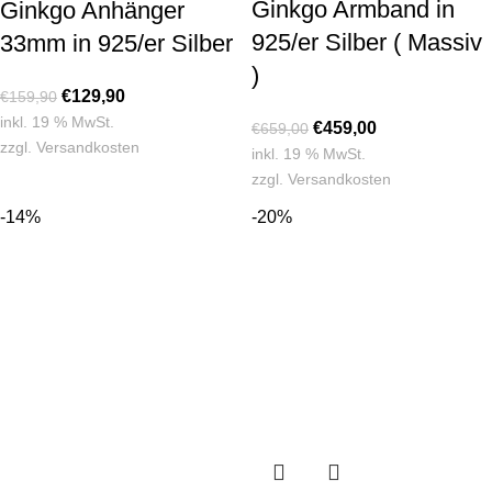
Ginkgo Armband in
Ginkgo Anhänger
925/er Silber ( Massiv
33mm in 925/er Silber
)
€
129,90
€
159,90
inkl. 19 % MwSt.
€
459,00
€
659,00
zzgl.
Versandkosten
inkl. 19 % MwSt.
zzgl.
Versandkosten
-14%
-20%