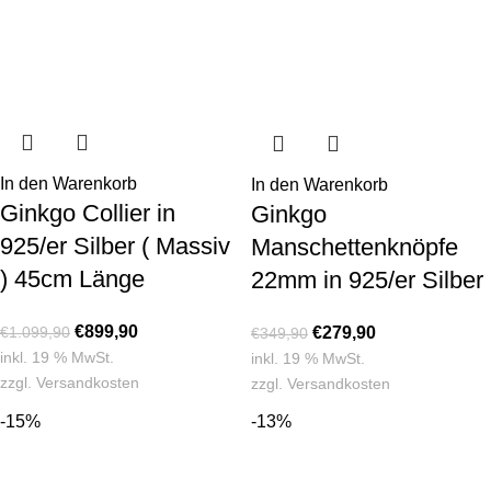
In den Warenkorb
In den Warenkorb
Ginkgo Collier in
Ginkgo
925/er Silber ( Massiv
Manschettenknöpfe
) 45cm Länge
22mm in 925/er Silber
€
899,90
€
279,90
€
1.099,90
€
349,90
inkl. 19 % MwSt.
inkl. 19 % MwSt.
zzgl.
Versandkosten
zzgl.
Versandkosten
-15%
-13%