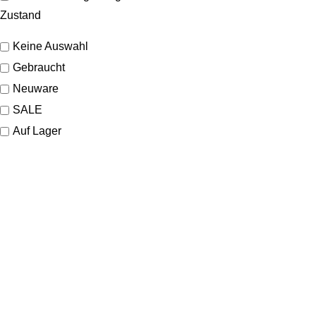
Zustand
Keine Auswahl
Gebraucht
Neuware
SALE
Auf Lager
KONTAKT
Lassen Sie sich gerne telefonisch oder vor Ort in unserem Ladenlokal
von uns beraten.
Telefon:
+49 221 35 55 55 50
E-Mail:
info@dom-schmuck.com