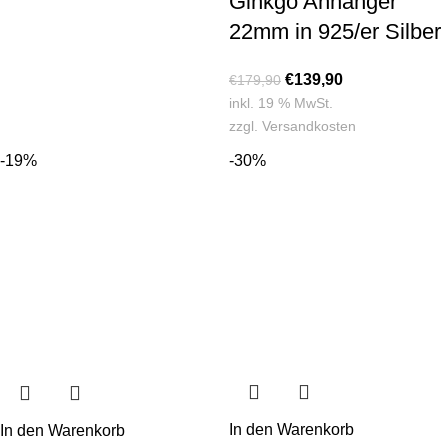
Ginkgo Anhänger
22mm in 925/er Silber
€
139,90
€
179,90
inkl. 19 % MwSt.
zzgl.
Versandkosten
-19%
-30%
In den Warenkorb
In den Warenkorb