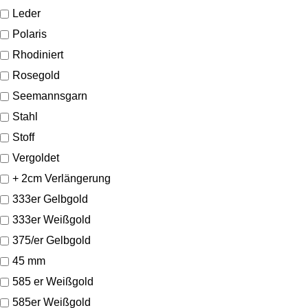
Leder
Polaris
Rhodiniert
Rosegold
Seemannsgarn
Stahl
Stoff
Vergoldet
+ 2cm Verlängerung
333er Gelbgold
333er Weißgold
375/er Gelbgold
45 mm
585 er Weißgold
585er Weißgold