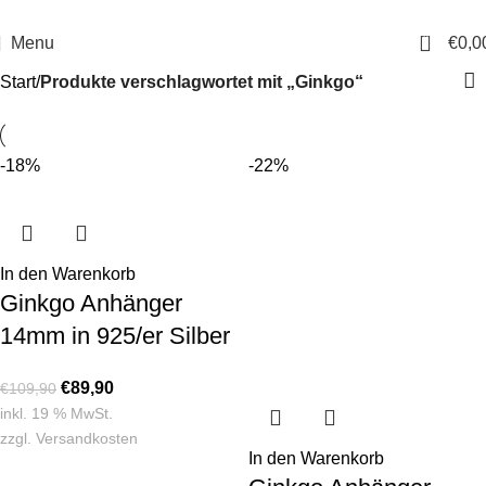
14 Tage Rückgaberecht
Sichere Bestellung
0
Menu
€
0,0
Start
Produkte verschlagwortet mit „Ginkgo“
-18%
-22%
In den Warenkorb
Ginkgo Anhänger
14mm in 925/er Silber
€
89,90
€
109,90
inkl. 19 % MwSt.
zzgl.
Versandkosten
In den Warenkorb