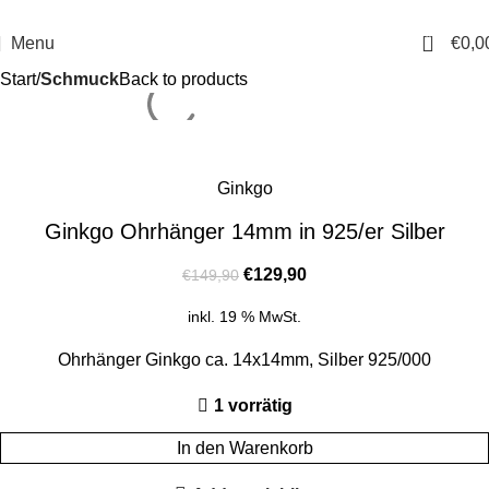
14 Tage Rückgaberecht
Sichere Bestellung
0
Menu
€
0,0
Start
Schmuck
Back to products
Ginkgo
Ginkgo Ohrhänger 14mm in 925/er Silber
€
129,90
€
149,90
inkl. 19 % MwSt.
Ohrhänger Ginkgo ca. 14x14mm, Silber 925/000
1 vorrätig
In den Warenkorb