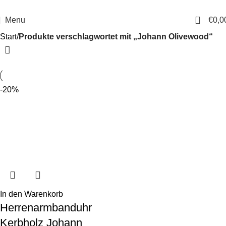
14 Tage Rückgaberecht
Sichere Bestellung
0
Menu
€
0,0
Start
Produkte verschlagwortet mit „Johann Olivewood“
-20%
In den Warenkorb
Herrenarmbanduhr
Kerbholz Johann