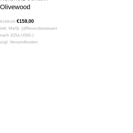
Olivewood
€
159,00
€
199,00
inkl. MwSt. (differenzbesteuert
nach §25a UStG.)
zzgl.
Versandkosten