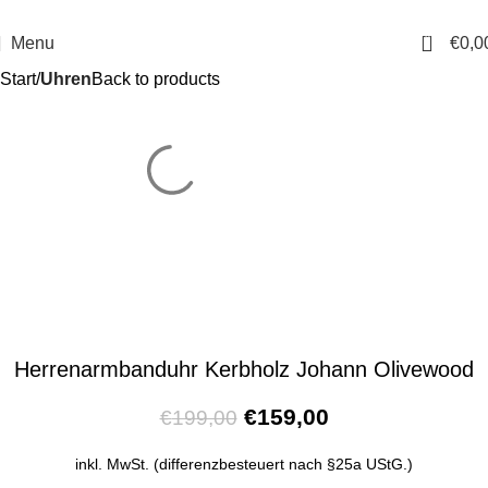
14 Tage Rückgaberecht
Sichere Bestellung
0
Menu
€
0,0
Start
Uhren
Back to products
Herrenarmbanduhr Kerbholz Johann Olivewood
€
159,00
€
199,00
inkl. MwSt. (differenzbesteuert nach §25a UStG.)