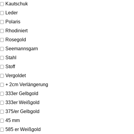
Kautschuk
Leder
Polaris
Rhodiniert
Rosegold
Seemannsgarn
Stahl
Stoff
Vergoldet
+ 2cm Verlängerung
333er Gelbgold
333er Weißgold
375/er Gelbgold
45 mm
585 er Weißgold