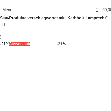
14 Tage Rückgaberecht
Sichere Bestellung
0
Menu
€
0,0
Start
Produkte verschlagwortet mit „Kerbholz Lamprecht“
-21%
Ausverkauft
-21%