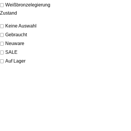
Weißbronzelegierung
Zustand
Keine Auswahl
Gebraucht
Neuware
SALE
Auf Lager
KONTAKT
Lassen Sie sich gerne telefonisch oder vor Ort in unserem Ladenlokal
von uns beraten.
Telefon:
+49 221 35 55 55 50