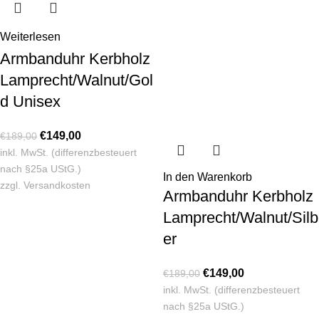
Weiterlesen
Armbanduhr Kerbholz
Lamprecht/Walnut/Gol
d Unisex
€
149,00
€
189,00
inkl. MwSt. (differenzbesteuert
nach §25a UStG.)
In den Warenkorb
zzgl.
Versandkosten
Armbanduhr Kerbholz
Lamprecht/Walnut/Silb
er
€
149,00
€
189,00
inkl. MwSt. (differenzbesteuert
nach §25a UStG.)