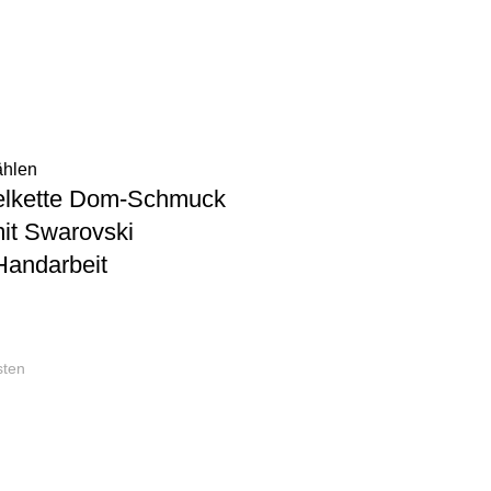
ählen
elkette Dom-Schmuck
mit Swarovski
 Handarbeit
sten