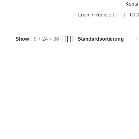
Konta
Beratung / Kontakt
+49 221 35 55 55 50
0
Login / Register
€
0,
Show
9
24
36