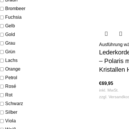
Brombeer
Fuchsia
Gelb
Gold
Grau
Ausführung w
Lederkord
Grün
– Polaris 
Lachs
Kristallen
Orange
Petrol
€
69,95
Rosé
inkl. MwSt.
Rot
zzgl.
Versandko
Schwarz
Silber
Viola