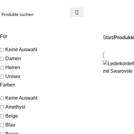
4 Tage Rückgaberecht
Reduzierte Ware ist vom Umtausch ausgeschlossen
Für
Start
Produkte
Keine Auswahl
Damen
Herren
Unisex
Farben
Keine Auswahl
Amethyst
Beige
Blau
Braun