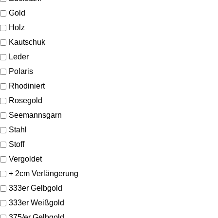
Gold
Holz
Kautschuk
Leder
Polaris
Rhodiniert
Rosegold
Seemannsgarn
Stahl
Stoff
Vergoldet
+ 2cm Verlängerung
333er Gelbgold
333er Weißgold
375/er Gelbgold