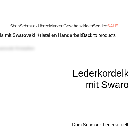
Shop
Schmuck
Uhren
Marken
Geschenkideen
Service
SALE
 mit Swarovski Kristallen Handarbeit
Back to products
Lederkordel
mit Swaro
Dom Schmuck Lederkordelke