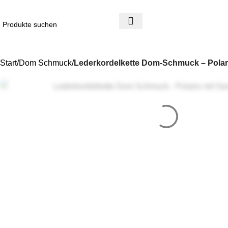
4 Tage Rückgaberecht
Reduzierte Ware ist vom Umtausch ausgeschlossen
Start
Dom Schmuck
Lederkordelkette Dom-Schmuck – Polaris