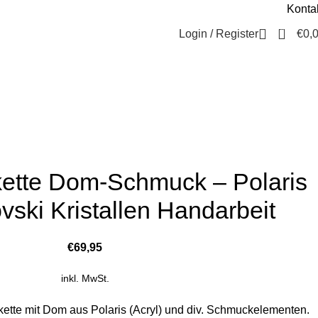
Konta
Beratung / Kontakt
+49 221 35 55 55 50
0
Login / Register
€
0,
kette Dom-Schmuck – Polaris
vski Kristallen Handarbeit
€
69,95
inkl. MwSt.
tte mit Dom aus Polaris (Acryl) und div. Schmuckelementen.