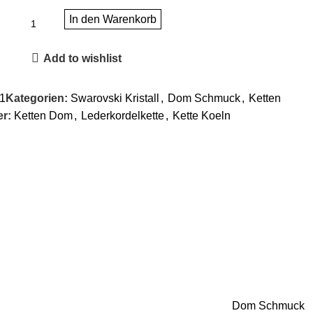
In den Warenkorb
Add to wishlist
1
Kategorien:
Swarovski Kristall
,
Dom Schmuck
,
Ketten
r:
Ketten Dom
,
Lederkordelkette
,
Kette Koeln
Dom Schmuck