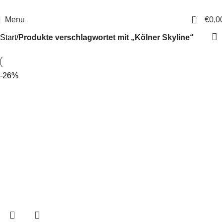
14 Tage Rückgaberecht
Sichere Bestellung
0
Menu
€
0,0
Start
Produkte verschlagwortet mit „Kölner Skyline“
-26%