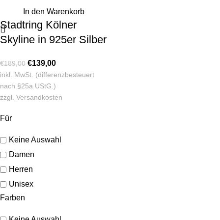
In den Warenkorb
Stadtring Kölner
Skyline in 925er Silber
€
139,00
€
189,00
inkl. MwSt. (differenzbesteuert
nach §25a UStG.)
zzgl.
Versandkosten
Für
Keine Auswahl
Damen
Herren
Unisex
Farben
Keine Auswahl