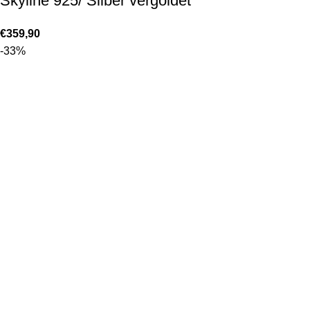
Skyline 925/ Silber vergoldet
€
359,90
-33%