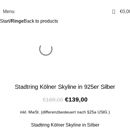
14 Tage Rückgaberecht
Sichere Bestellung
0
Menu
€
0,0
Start
Ringe
Back to products
Stadtring Kölner Skyline in 925er Silber
€
139,00
€
189,00
inkl. MwSt. (differenzbesteuert nach §25a UStG.)
Stadtring Kölner Skyline in Silber